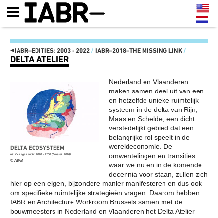
◂
IABR–EDITIES: 2003 - 2022
/
IABR–2018–THE MISSING LINK
/
DELTA ATELIER
IABR–EDITIES: 2003 - 2022
Nederland en Vlaanderen
IT'S ABOUT TIME 2022
DE KAART VAN ZUID
maken samen deel uit van een
IT'S ABOUT TIME
MAASSILO
en hetzelfde unieke ruimtelijk
MINISTERIE VAN MAAK!
ATELIER PRESENTATIES
systeem in de delta van Rijn,
MANIFESTO
EN CONFERENTIES
OPENING IT’S ABOUT TIME:
NEXT MEET-UPS
Maas en Schelde, een dicht
DRIEDAAGS PROGRAMMA 22,
NEXT WALKS
verstedelijkt gebied dat een
23 EN 24 SEPTEMBER
NEXT GENERATION
belangrijke rol speelt in de
FUTURE GENERATION, THIS
CATALOGUS
IS 2072
IABR–2016–ATELIERS
wereldeconomie. De
DELTA ECOSYSTEEM
TENTOONSTELLINGS-
NEXT WEB MAGAZINE
omwentelingen en transities
uit: De Lage Landen 2020 - 2100 (Brussel, 2018)
LANDSCHAP
CURATOR TEAM EN CREDITS
© AWB
waar we nu en in de komende
GESTRUCTUREERD DOOR
IABR–2016
decennia voor staan, zullen zich
HERBRUIKBARE
MAARTEN HAJER,
INDUSTRIËLE MATERIALEN
HOOFDCURATOR IABR–
hier op een eigen, bijzondere manier manifesteren en dus ook
IT’S ABOUT TIME: OPEN
2016
om specifieke ruimtelijke strategieën vragen. Daarom hebben
OPROEP AAN BEDRIJVEN EN
PARTNERS
IABR en Architecture Workroom Brussels samen met de
OVERHEDEN
IABR–2014–URBAN BY
bouwmeesters in Nederland en Vlaanderen het Delta Atelier
HET IS TIJD OM HET
NATURE