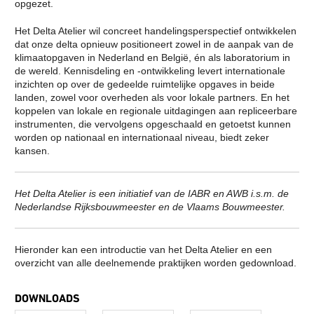
RADICAAL ANDERS TE
opgezet.
DE TENTOONSTELLING
GAAN DOEN
DE AARDE EEN TUIN
IT’S ABOUT TIME: OPEN CALL
NATUURBESCHERMING
Het Delta Atelier wil concreet handelingsperspectief ontwikkelen
CURATORIAL STATEMENT:
IN EEN
IT’S ABOUT TIME
dat onze delta opnieuw positioneert zowel in de aanpak van de
VERSTEDELIJKTE
CURATORENTEAM VAN DE
klimaatopgaven in Nederland en België, én als laboratorium in
WERELD
10E INTERNATIONALE
de wereld. Kennisdeling en -ontwikkeling levert internationale
BOUWEN MET DE
ARCHITECTUUR BIENNALE
NATUUR
inzichten op over de gedeelde ruimtelijke opgaves in beide
ROTTERDAM
HET VERKENNEN VAN DE
landen, zowel voor overheden als voor lokale partners. En het
IABR–DOWN TO EARTH
ONDERGROND
koppelen van lokale en regionale uitdagingen aan repliceerbare
AGENDA IABR–DOWN TO
DE GROND ONDER
instrumenten, die vervolgens opgeschaald en getoetst kunnen
EARTH
ONZE VOETEN
CURATOR INLEIDING DOWN
STADSLANDSCHAP EN
worden op nationaal en internationaal niveau, biedt zeker
TO EARTH
KLIMAATVERANDERING
kansen.
CURATOR TEAM IABR–DOWN
REBUILD BY DESIGN
TO EARTH
RESILIENCE
GEORGE BRUGMANS
REBUILD BY DESIGN
THIJS VAN SPAANDONK
NEW MEADOWLANDS
Het Delta Atelier is een initiatief van de IABR en AWB i.s.m. de
RIANNE MAKKINK EN
HET STEDELIJKE
Nederlandse Rijksbouwmeester en de Vlaams Bouwmeester.
JURGEN BEY
METABOLISME
EVA PFANNES
DE UITDAGING VAN DE
ROBBERT DE VRIEZE
EEUW
TENTOONSTELLING: THE
THE VERNON CITY
Hieronder kan een introductie van het Delta Atelier en een
HIGH GROUND
PROJECT
DE STAART: DE
METROPOLITAN
overzicht van alle deelnemende praktijken worden gedownload.
KANSENKAART
AGRICULTURE
VIJF DEELSTUDIES
STRATEGIEËN VOOR HET
CREDITS
STADSLANDSCHAP
DOWNLOADS
DE IABR EN WATER
HET MOZAÏEK VAN
TENTOONSTELLING:
BRABANT