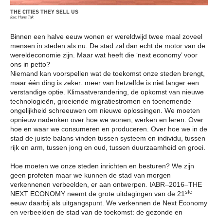
RADICAAL ANDERS TE
DE TENTOONSTELLING
GAAN DOEN
THE CITIES THEY SELL US
DE AARDE EEN TUIN
IT’S ABOUT TIME: OPEN CALL
foto: Hans Tak
NATUURBESCHERMING
CURATORIAL STATEMENT:
IN EEN
IT’S ABOUT TIME
VERSTEDELIJKTE
Binnen een halve eeuw wonen er wereldwijd twee maal zoveel
CURATORENTEAM VAN DE
WERELD
10E INTERNATIONALE
mensen in steden als nu. De stad zal dan echt de motor van de
BOUWEN MET DE
ARCHITECTUUR BIENNALE
wereldeconomie zijn. Maar wat heeft die ‘next economy’ voor
NATUUR
ROTTERDAM
ons in petto?
HET VERKENNEN VAN DE
IABR–DOWN TO EARTH
ONDERGROND
Niemand kan voorspellen wat de toekomst onze steden brengt,
AGENDA IABR–DOWN TO
DE GROND ONDER
maar één ding is zeker: meer van hetzelfde is niet langer een
EARTH
ONZE VOETEN
verstandige optie. Klimaatverandering, de opkomst van nieuwe
CURATOR INLEIDING DOWN
STADSLANDSCHAP EN
TO EARTH
technologieën, groeiende migratiestromen en toenemende
KLIMAATVERANDERING
CURATOR TEAM IABR–DOWN
REBUILD BY DESIGN
ongelijkheid schreeuwen om nieuwe oplossingen. We moeten
TO EARTH
RESILIENCE
opnieuw nadenken over hoe we wonen, werken en leren. Over
GEORGE BRUGMANS
REBUILD BY DESIGN
hoe en waar we consumeren en produceren. Over hoe we in de
THIJS VAN SPAANDONK
NEW MEADOWLANDS
RIANNE MAKKINK EN
HET STEDELIJKE
stad de juiste balans vinden tussen systeem en individu, tussen
JURGEN BEY
METABOLISME
rijk en arm, tussen jong en oud, tussen duurzaamheid en groei.
EVA PFANNES
DE UITDAGING VAN DE
ROBBERT DE VRIEZE
EEUW
Hoe moeten we onze steden inrichten en besturen? We zijn
TENTOONSTELLING: THE
THE VERNON CITY
HIGH GROUND
PROJECT
geen profeten maar we kunnen de stad van morgen
DE STAART: DE
METROPOLITAN
verkennenen verbeelden, er aan ontwerpen
.
IABR–2016–THE
KANSENKAART
AGRICULTURE
ste
NEXT ECONOMY neemt de grote uitdagingen van de 21
VIJF DEELSTUDIES
STRATEGIEËN VOOR HET
eeuw daarbij als uitgangspunt. We verkennen de Next Economy
CREDITS
STADSLANDSCHAP
DE IABR EN WATER
HET MOZAÏEK VAN
en verbeelden de stad van de toekomst: de gezonde en
TENTOONSTELLING:
BRABANT