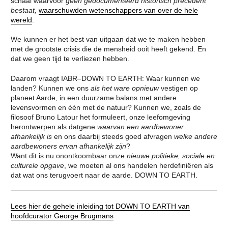
schaal waarvoor
geen gedocumenteerd historisch precedent
RADICAAL ANDERS TE
DE TENTOONSTELLING
GAAN DOEN
bestaat,
waarschuwden wetenschappers van over de hele
DE AARDE EEN TUIN
IT’S ABOUT TIME: OPEN CALL
wereld
.
NATUURBESCHERMING
CURATORIAL STATEMENT:
IN EEN
IT’S ABOUT TIME
VERSTEDELIJKTE
We kunnen er het best van uitgaan dat we te maken hebben
CURATORENTEAM VAN DE
WERELD
10E INTERNATIONALE
met de grootste crisis die de mensheid ooit heeft gekend. En
BOUWEN MET DE
ARCHITECTUUR BIENNALE
dat we geen tijd te verliezen hebben.
NATUUR
ROTTERDAM
HET VERKENNEN VAN DE
IABR–DOWN TO EARTH
ONDERGROND
Daarom vraagt IABR–DOWN TO EARTH: Waar kunnen we
AGENDA IABR–DOWN TO
DE GROND ONDER
landen? Kunnen we ons
als het ware
opnieuw
vestigen op
EARTH
ONZE VOETEN
planeet Aarde, in een duurzame balans met andere
CURATOR INLEIDING DOWN
STADSLANDSCHAP EN
TO EARTH
KLIMAATVERANDERING
levensvormen en één met de natuur? Kunnen we, zoals de
CURATOR TEAM IABR–DOWN
REBUILD BY DESIGN
filosoof Bruno Latour het formuleert, onze leefomgeving
TO EARTH
RESILIENCE
herontwerpen als datgene
waarvan een aardbewoner
GEORGE BRUGMANS
REBUILD BY DESIGN
afhankelijk is
en ons daarbij steeds goed afvragen
welke andere
THIJS VAN SPAANDONK
NEW MEADOWLANDS
RIANNE MAKKINK EN
HET STEDELIJKE
aardbewoners ervan afhankelijk zijn
?
JURGEN BEY
METABOLISME
Want dit is nu onontkoombaar onze
nieuwe politieke, sociale en
EVA PFANNES
DE UITDAGING VAN DE
culturele opgave
, we moeten al ons handelen herdefiniëren als
ROBBERT DE VRIEZE
EEUW
TENTOONSTELLING: THE
THE VERNON CITY
dat wat ons terugvoert naar de aarde. DOWN TO EARTH.
HIGH GROUND
PROJECT
DE STAART: DE
METROPOLITAN
KANSENKAART
AGRICULTURE
VIJF DEELSTUDIES
STRATEGIEËN VOOR HET
Lees hier de gehele inleiding tot DOWN TO EARTH van
CREDITS
STADSLANDSCHAP
hoofdcurator George Brugmans
DE IABR EN WATER
HET MOZAÏEK VAN
TENTOONSTELLING:
BRABANT