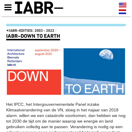
◂
IABR–EDITIES: 2003 - 2022
/
IABR–DOWN TO EARTH
IABR–EDITIES: 2003 - 2022
IT'S ABOUT TIME 2022
DE KAART VAN ZUID
IT'S ABOUT TIME
MAASSILO
MINISTERIE VAN MAAK!
ATELIER PRESENTATIES
MANIFESTO
EN CONFERENTIES
OPENING IT’S ABOUT TIME:
NEXT MEET-UPS
DRIEDAAGS PROGRAMMA 22,
NEXT WALKS
23 EN 24 SEPTEMBER
NEXT GENERATION
FUTURE GENERATION, THIS
CATALOGUS
IS 2072
IABR–2016–ATELIERS
TENTOONSTELLINGS-
NEXT WEB MAGAZINE
LANDSCHAP
CURATOR TEAM EN CREDITS
GESTRUCTUREERD DOOR
IABR–2016
Het IPCC, het Intergouvernementele Panel inzake
HERBRUIKBARE
MAARTEN HAJER,
Klimaatverandering van de VN, sloeg in het najaar van 2018
INDUSTRIËLE MATERIALEN
HOOFDCURATOR IABR–
IT’S ABOUT TIME: OPEN
2016
alarm: willen we een catastrofe voorkomen, dan hebben we nog
OPROEP AAN BEDRIJVEN EN
PARTNERS
tot 2030 de tijd om de manier waarop we energie en land
OVERHEDEN
gebruiken volledig aan te passen. Verandering is nodig op een
IABR–2014–URBAN BY
HET IS TIJD OM HET
NATURE