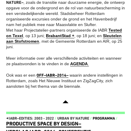
RADICAAL ANDERS TE
NATURE–
, zoals de transitie naar duurzame energie, de ontwerp
DE TENTOONSTELLING
GAAN DOEN
opgave voor de ondergrond en de rol van natuurbescherming in
DE AARDE EEN TUIN
IT’S ABOUT TIME: OPEN CALL
NATUURBESCHERMING
een verstedelijkende wereld. Stadsbeheer Rotterdam
CURATORIAL STATEMENT:
IN EEN
IT’S ABOUT TIME
organiseerde excursies onder de grond en het Havenbedrijf
VERSTEDELIJKTE
CURATORENTEAM VAN DE
nam het publiek mee naar Maasvlakte en Slufter.
WERELD
10E INTERNATIONALE
Met haar Projectatelier-partners organiseerde de IABR
BOUWEN MET DE
Tested
ARCHITECTUUR BIENNALE
NATUUR
on Texel
, op 13 juni;
BrabantStad +
, op 18 juni; en
Sleutelen
ROTTERDAM
HET VERKENNEN VAN DE
aan Stofstromen
, met de Gemeente Rotterdam en AIR, op 25
IABR–DOWN TO EARTH
ONDERGROND
juni.
AGENDA IABR–DOWN TO
DE GROND ONDER
EARTH
ONZE VOETEN
CURATOR INLEIDING DOWN
STADSLANDSCHAP EN
Meer informatie over alle verschillende activiteiten en wanneer
TO EARTH
KLIMAATVERANDERING
ze plaatsvonden is te vinden in de
AGENDA
.
CURATOR TEAM IABR–DOWN
REBUILD BY DESIGN
TO EARTH
RESILIENCE
GEORGE BRUGMANS
REBUILD BY DESIGN
Ook was er een
OFF–IABR–2014–
waarin andere instellingen in
THIJS VAN SPAANDONK
NEW MEADOWLANDS
Rotterdam, zoals Het Nieuwe Instituut en ZigZagCity, zich
RIANNE MAKKINK EN
HET STEDELIJKE
aansloten bij het thema van de biennale.
JURGEN BEY
METABOLISME
EVA PFANNES
DE UITDAGING VAN DE
ROBBERT DE VRIEZE
EEUW
TENTOONSTELLING: THE
THE VERNON CITY
HIGH GROUND
PROJECT
DE STAART: DE
METROPOLITAN
KANSENKAART
AGRICULTURE
◂
VIJF DEELSTUDIES
STRATEGIEËN VOOR HET
IABR–EDITIES: 2003 - 2022
/
URBAN BY NATURE
/
PROGRAMMA
/
CREDITS
STADSLANDSCHAP
PRODUCTIVE SPACE BY DESIGN–
DE IABR EN WATER
HET MOZAÏEK VAN
TENTOONSTELLING:
BRABANT