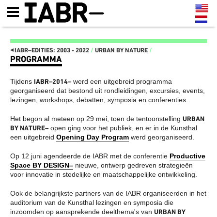
◂
IABR–EDITIES: 2003 - 2022
/
URBAN BY NATURE
/
PROGRAMMA
IABR–EDITIES: 2003 - 2022
Tijdens
IABR–2014–
werd een uitgebreid programma
IT'S ABOUT TIME 2022
DE KAART VAN ZUID
georganiseerd dat bestond uit rondleidingen, excursies, events,
IT'S ABOUT TIME
MAASSILO
lezingen, workshops, debatten, symposia en conferenties.
MINISTERIE VAN MAAK!
ATELIER PRESENTATIES
MANIFESTO
EN CONFERENTIES
OPENING IT’S ABOUT TIME:
NEXT MEET-UPS
Het begon al meteen op 29 mei, toen de tentoonstelling
URBAN
DRIEDAAGS PROGRAMMA 22,
NEXT WALKS
BY NATURE–
open ging voor het publiek, en er in de Kunsthal
23 EN 24 SEPTEMBER
NEXT GENERATION
een uitgebreid
Opening Day Program
werd georganiseerd.
FUTURE GENERATION, THIS
CATALOGUS
IS 2072
IABR–2016–ATELIERS
TENTOONSTELLINGS-
NEXT WEB MAGAZINE
Op 12 juni agendeerde de IABR met de conferentie
Productive
LANDSCHAP
CURATOR TEAM EN CREDITS
Space BY DESIGN–
nieuwe, ontwerp gedreven strategieën
GESTRUCTUREERD DOOR
IABR–2016
voor innovatie in stedelijke en maatschappelijke ontwikkeling.
HERBRUIKBARE
MAARTEN HAJER,
INDUSTRIËLE MATERIALEN
HOOFDCURATOR IABR–
IT’S ABOUT TIME: OPEN
2016
Ook de belangrijkste partners van de IABR organiseerden in het
OPROEP AAN BEDRIJVEN EN
PARTNERS
auditorium van de Kunsthal lezingen en symposia die
OVERHEDEN
IABR–2014–URBAN BY
HET IS TIJD OM HET
inzoomden op aansprekende deelthema's van
URBAN BY
NATURE