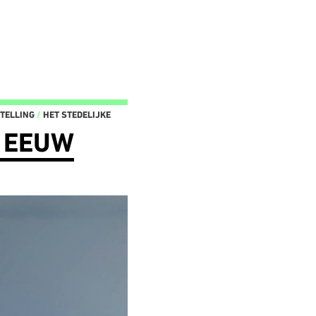
ABR–ATELIERS: 2008 - 2021
TELLING
/
HET STEDELIJKE
ABR–ATELIERS: 2017 - 2021
A GOOD CITY HAS INDUSTRY
E EEUW
ABR–ATELIER ROTTERDAM
OPROEP
ENERGIETRANSITIE IN
ATELIER ALBANIA
BOSPOLDER-TUSSENDIJKEN
HET METABOLISME VAN
LOKALE ENERGIE
ALBANIË
ENERGIEWIJK BOSPOLDER-
THE METABOLISM OF
TUSSENDIJKEN
ALBANIA
IABR EN BOTU
IABR–2014–ATELIERS
NIEUWE GEBOUW-TYPOLOGIEËN
IABR–ATELIER PLANET TEXEL
VOOR DE ENERGIETRANSITIE
TERUGBLIK OP PLANET
RESILIENT CITIES EN
TEXEL
ENERGIETRANSITIE
PLANET TEXEL
ABR–ATELIER DORDRECHT
LATEN WE GAAN JUTTEN
CREDITS
URBAN MEETING: PLANET
ATELIER DORDRECHT IN DE
TEXEL
VERSNELLING
URBAN MEETING TEXEL
ATELIER DORDRECHT: KLAAR
EERSTE OPLOOP PLANET
VOOR DE STAART....GO!
TEXEL