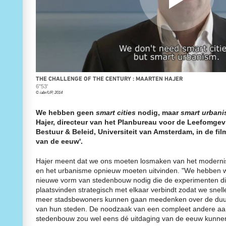
ABOUT TIME
I
WERELD
CURATORENTEAM VAN DE 10E
D
BOUWEN MET DE NATUUR
INTERNATIONALE ARCHITECTUUR
HET VERKENNEN VAN DE
BIENNALE ROTTERDAM
I
ONDERGROND
K
IABR–DOWN TO EARTH
DE GROND ONDER ONZE
AGENDA IABR–DOWN TO EARTH
VOETEN
CURATOR INLEIDING DOWN TO
STADSLANDSCHAP EN
EARTH
KLIMAATVERANDERING
CURATOR TEAM IABR–DOWN TO
REBUILD BY DESIGN
EARTH
RESILIENCE
THE CHALLENGE OF THE CENTURY : MAARTEN HAJER
GEORGE BRUGMANS
REBUILD BY DESIGN
I
6"53'
THIJS VAN SPAANDONK
NEW MEADOWLANDS
I
© iabr/UP, 2014
RIANNE MAKKINK EN JURGEN
HET STEDELIJKE METABOLISME
BEY
DE UITDAGING VAN DE EEUW
We hebben geen
smart cities
nodig, maar
smart urban
EVA PFANNES
THE VERNON CITY PROJECT
ROBBERT DE VRIEZE
METROPOLITAN
Hajer, directeur van het Planbureau voor de Leefomge
TENTOONSTELLING: THE HIGH
AGRICULTURE
Bestuur & Beleid, Universiteit van Amsterdam, in de fil
GROUND
STRATEGIEËN VOOR HET
van de eeuw'.
DE STAART: DE KANSENKAART
STADSLANDSCHAP
VIJF DEELSTUDIES
HET MOZAÏEK VAN BRABANT
CREDITS
PURE VEERKRACHT
Hajer meent dat we ons moeten losmaken van het moderni
DE IABR EN WATER
NATUUR IN DE STAD
en het urbanisme opnieuw moeten uitvinden. "We hebben w
TENTOONSTELLING: WATERSCHOOL
IABR–2014–ATELIERS
nieuwe vorm van stedenbouw nodig die de experimenten di
M4H+
TWEEDE RONDE ATELIER
VAN RUIMTELIJK RAAMWERK
MAKING PROJECTS
plaatsvinden strategisch met elkaar verbindt zodat we snell
NAAR CULTUREEL RAAMWERK
DIRK SIJMONS, CURATOR URBAN
meer stadsbewoners kunnen gaan meedenken over de du
CREDITS
BY NATURE
van hun steden. De noodzaak van een compleet andere a
TENTOONSTELLING: RECLAIMING
DIRK SIJMONS
stedenbouw zou wel eens dé uitdaging van de eeuw kunnen 
THE COMMONS
WAKKER WORDEN IN HET
CREDITS
ANTROPOCEEN