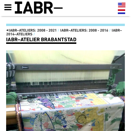
◂
IABR–ATELIERS: 2008 - 2021
/
IABR–ATELIERS: 2008 - 2016
/
IABR–
2014–ATELIERS
/
IABR–ATELIER BRABANTSTAD
IABR–EDITIES: 2003 - 2022
IT'S ABOUT TIME 2022
DE KAART VAN ZUID
IT'S ABOUT TIME
MAASSILO
MINISTERIE VAN MAAK!
ATELIER PRESENTATIES
MANIFESTO
EN CONFERENTIES
OPENING IT’S ABOUT TIME:
NEXT MEET-UPS
DRIEDAAGS PROGRAMMA 22,
NEXT WALKS
23 EN 24 SEPTEMBER
NEXT GENERATION
FUTURE GENERATION, THIS
CATALOGUS
IS 2072
IABR–2016–ATELIERS
TENTOONSTELLINGS-
NEXT WEB MAGAZINE
LANDSCHAP
CURATOR TEAM EN CREDITS
GESTRUCTUREERD DOOR
IABR–2016
HERBRUIKBARE
MAARTEN HAJER,
INDUSTRIËLE MATERIALEN
HOOFDCURATOR IABR–
IT’S ABOUT TIME: OPEN
2016
OPROEP AAN BEDRIJVEN EN
PARTNERS
OVERHEDEN
IABR–2014–URBAN BY
HET IS TIJD OM HET
NATURE