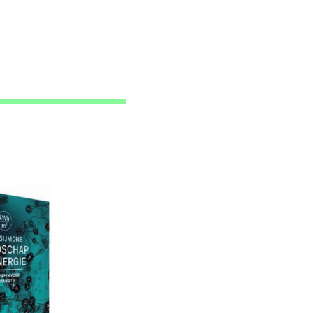
ABR–ATELIERS: 2008 - 2021
ABR–ATELIERS: 2017 - 2021
A GOOD CITY HAS INDUSTRY
ABR–ATELIER ROTTERDAM
OPROEP
ENERGIETRANSITIE IN
ATELIER ALBANIA
BOSPOLDER-TUSSENDIJKEN
HET METABOLISME VAN
LOKALE ENERGIE
ALBANIË
ENERGIEWIJK BOSPOLDER-
THE METABOLISM OF
TUSSENDIJKEN
ALBANIA
IABR EN BOTU
IABR–2014–ATELIERS
NIEUWE GEBOUW-TYPOLOGIEËN
IABR–ATELIER PLANET TEXEL
VOOR DE ENERGIETRANSITIE
TERUGBLIK OP PLANET
RESILIENT CITIES EN
TEXEL
ENERGIETRANSITIE
PLANET TEXEL
ABR–ATELIER DORDRECHT
LATEN WE GAAN JUTTEN
CREDITS
URBAN MEETING: PLANET
ATELIER DORDRECHT IN DE
TEXEL
VERSNELLING
URBAN MEETING TEXEL
ATELIER DORDRECHT: KLAAR
EERSTE OPLOOP PLANET
VOOR DE STAART....GO!
TEXEL