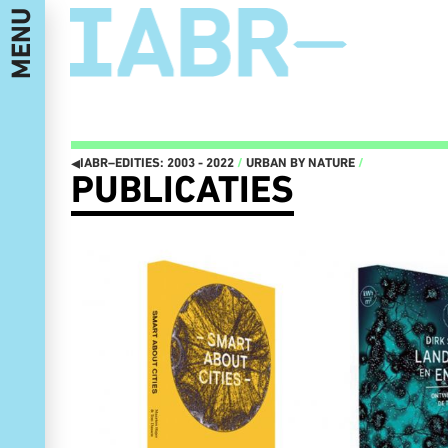
MENU
IABR–EDITIES: 2003 - 2022
I
◂
IABR–EDITIES: 2003 - 2022
/
URBAN BY NATURE
/
PUBLICATIES
IT'S ABOUT TIME 2022
ATELIER PRESENTATIES EN
I
IT'S ABOUT TIME
CONFERENTIES
I
MINISTERIE VAN MAAK!
NEXT MEET-UPS
MANIFESTO
NEXT WALKS
OPENING IT’S ABOUT TIME:
NEXT GENERATION
DRIEDAAGS PROGRAMMA 22, 23 EN
CATALOGUS
24 SEPTEMBER
IABR–2016–ATELIERS
FUTURE GENERATION, THIS IS 2072
NEXT WEB MAGAZINE
TENTOONSTELLINGS-LANDSCHAP
CURATOR TEAM EN CREDITS IABR–
GESTRUCTUREERD DOOR
2016
HERBRUIKBARE INDUSTRIËLE
MAARTEN HAJER,
MATERIALEN
HOOFDCURATOR IABR–2016
IT’S ABOUT TIME: OPEN OPROEP
PARTNERS
I
AAN BEDRIJVEN EN OVERHEDEN
IABR–2014–URBAN BY NATURE
HET IS TIJD OM HET RADICAAL
DE TENTOONSTELLING
ANDERS TE GAAN DOEN
DE AARDE EEN TUIN
IT’S ABOUT TIME: OPEN CALL
NATUURBESCHERMING IN
CURATORIAL STATEMENT: IT’S
EEN VERSTEDELIJKTE