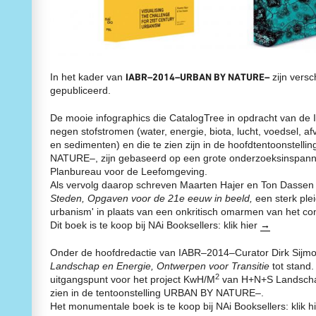
ABOUT TIME
I
WERELD
CURATORENTEAM VAN DE 10E
D
BOUWEN MET DE NATUUR
INTERNATIONALE ARCHITECTUUR
HET VERKENNEN VAN DE
BIENNALE ROTTERDAM
I
ONDERGROND
K
IABR–DOWN TO EARTH
DE GROND ONDER ONZE
AGENDA IABR–DOWN TO EARTH
VOETEN
CURATOR INLEIDING DOWN TO
STADSLANDSCHAP EN
In het kader van
IABR–2014–URBAN BY NATURE–
zijn versc
EARTH
KLIMAATVERANDERING
gepubliceerd.
CURATOR TEAM IABR–DOWN TO
REBUILD BY DESIGN
EARTH
RESILIENCE
GEORGE BRUGMANS
REBUILD BY DESIGN
I
De mooie infographics die CatalogTree in opdracht van de
THIJS VAN SPAANDONK
NEW MEADOWLANDS
I
negen stofstromen (water, energie, biota, lucht, voedsel, a
RIANNE MAKKINK EN JURGEN
HET STEDELIJKE METABOLISME
en sedimenten) en die te zien zijn in de hoofdtentoonstell
BEY
DE UITDAGING VAN DE EEUW
EVA PFANNES
THE VERNON CITY PROJECT
NATURE–, zijn gebaseerd op een grote onderzoeksinspann
ROBBERT DE VRIEZE
METROPOLITAN
Planbureau voor de Leefomgeving.
TENTOONSTELLING: THE HIGH
AGRICULTURE
Als vervolg daarop schreven Maarten Hajer en Ton Dassen
GROUND
STRATEGIEËN VOOR HET
Steden, Opgaven voor de 21e eeuw in beeld,
een sterk ple
DE STAART: DE KANSENKAART
STADSLANDSCHAP
VIJF DEELSTUDIES
HET MOZAÏEK VAN BRABANT
urbanism' in plaats van een onkritisch omarmen van het conc
CREDITS
PURE VEERKRACHT
Dit boek is te koop bij NAi Booksellers: klik hier
→
DE IABR EN WATER
NATUUR IN DE STAD
TENTOONSTELLING: WATERSCHOOL
IABR–2014–ATELIERS
M4H+
TWEEDE RONDE ATELIER
Onder de hoofdredactie van IABR–2014–Curator Dirk Sijm
VAN RUIMTELIJK RAAMWERK
MAKING PROJECTS
Landschap en Energie, Ontwerpen voor Transitie
tot stand.
NAAR CULTUREEL RAAMWERK
DIRK SIJMONS, CURATOR URBAN
2
uitgangspunt voor het project KwH/M
van H+N+S Landschap
CREDITS
BY NATURE
zien in de tentoonstelling URBAN BY NATURE–.
TENTOONSTELLING: RECLAIMING
DIRK SIJMONS
THE COMMONS
WAKKER WORDEN IN HET
Het monumentale boek is te koop bij NAi Booksellers: klik h
CREDITS
ANTROPOCEEN