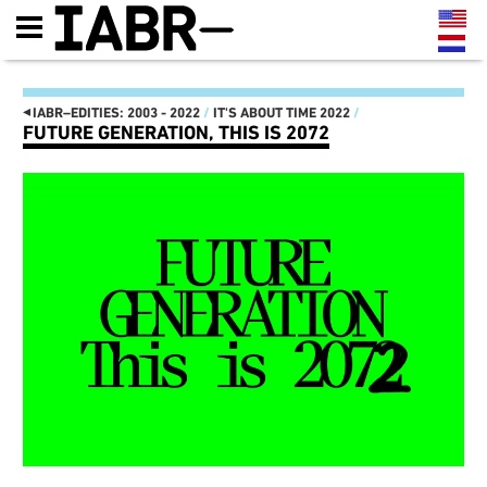
◂
IABR–EDITIES: 2003 - 2022
/
IT'S ABOUT TIME 2022
/
FUTURE GENERATION, THIS IS 2072
IABR–EDITIES: 2003 - 2022
IT'S ABOUT TIME 2022
DE KAART VAN ZUID
IT'S ABOUT TIME
MAASSILO
MINISTERIE VAN MAAK!
ATELIER PRESENTATIES
MANIFESTO
EN CONFERENTIES
OPENING IT’S ABOUT TIME:
NEXT MEET-UPS
DRIEDAAGS PROGRAMMA 22,
NEXT WALKS
23 EN 24 SEPTEMBER
NEXT GENERATION
FUTURE GENERATION, THIS
CATALOGUS
IS 2072
IABR–2016–ATELIERS
TENTOONSTELLINGS-
NEXT WEB MAGAZINE
LANDSCHAP
CURATOR TEAM EN CREDITS
GESTRUCTUREERD DOOR
IABR–2016
HERBRUIKBARE
MAARTEN HAJER,
INDUSTRIËLE MATERIALEN
HOOFDCURATOR IABR–
IT’S ABOUT TIME: OPEN
2016
OPROEP AAN BEDRIJVEN EN
PARTNERS
OVERHEDEN
IABR–2014–URBAN BY
HET IS TIJD OM HET
NATURE