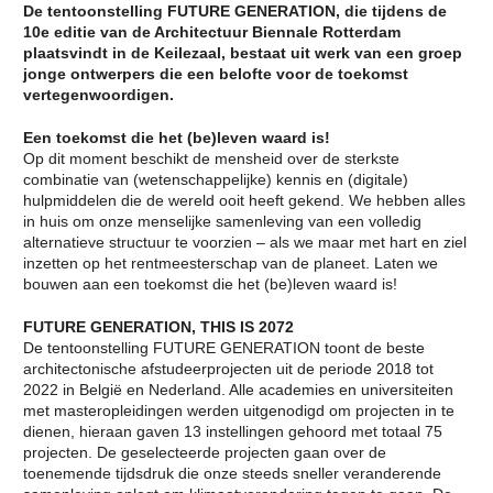
RADICAAL ANDERS TE
De tentoonstelling FUTURE GENERATION, die tijdens de
DE TENTOONSTELLING
GAAN DOEN
DE AARDE EEN TUIN
10e editie van de Architectuur Biennale Rotterdam
IT’S ABOUT TIME: OPEN CALL
NATUURBESCHERMING
CURATORIAL STATEMENT:
plaatsvindt in de Keilezaal, bestaat uit werk van een groep
IN EEN
IT’S ABOUT TIME
jonge ontwerpers die een belofte voor de toekomst
VERSTEDELIJKTE
CURATORENTEAM VAN DE
vertegenwoordigen.
WERELD
10E INTERNATIONALE
BOUWEN MET DE
ARCHITECTUUR BIENNALE
NATUUR
ROTTERDAM
Een toekomst die het (be)leven waard is!
HET VERKENNEN VAN DE
Op dit moment beschikt de mensheid over de sterkste
IABR–DOWN TO EARTH
ONDERGROND
AGENDA IABR–DOWN TO
DE GROND ONDER
combinatie van (wetenschappelijke) kennis en (digitale)
EARTH
ONZE VOETEN
hulpmiddelen die de wereld ooit heeft gekend. We hebben alles
CURATOR INLEIDING DOWN
STADSLANDSCHAP EN
in huis om onze menselijke samenleving van een volledig
TO EARTH
KLIMAATVERANDERING
alternatieve structuur te voorzien – als we maar met hart en ziel
CURATOR TEAM IABR–DOWN
REBUILD BY DESIGN
TO EARTH
RESILIENCE
inzetten op het rentmeesterschap van de planeet. Laten we
GEORGE BRUGMANS
REBUILD BY DESIGN
bouwen aan een toekomst die het (be)leven waard is!
THIJS VAN SPAANDONK
NEW MEADOWLANDS
RIANNE MAKKINK EN
HET STEDELIJKE
FUTURE GENERATION, THIS IS 2072
JURGEN BEY
METABOLISME
EVA PFANNES
DE UITDAGING VAN DE
De tentoonstelling FUTURE GENERATION toont de beste
ROBBERT DE VRIEZE
EEUW
architectonische afstudeerprojecten uit de periode 2018 tot
TENTOONSTELLING: THE
THE VERNON CITY
2022 in België en Nederland. Alle academies en universiteiten
HIGH GROUND
PROJECT
DE STAART: DE
METROPOLITAN
met masteropleidingen werden uitgenodigd om projecten in te
KANSENKAART
AGRICULTURE
dienen, hieraan gaven 13 instellingen gehoord met totaal 75
VIJF DEELSTUDIES
STRATEGIEËN VOOR HET
projecten. De geselecteerde projecten gaan over de
CREDITS
STADSLANDSCHAP
toenemende tijdsdruk die onze steeds sneller veranderende
DE IABR EN WATER
HET MOZAÏEK VAN
TENTOONSTELLING:
BRABANT